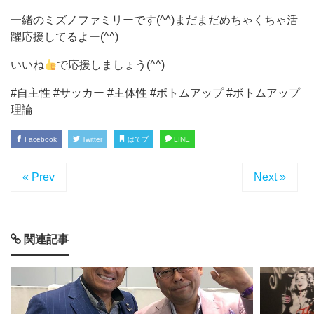
一緒のミズノファミリーです(^^)まだまだめちゃくちゃ活
躍応援してるよー(^^)
いいね
で応援しましょう(^^)
#自主性 #サッカー #主体性 #ボトムアップ #ボトムアップ
理論
Facebook
Twitter
はてブ
LINE
« Prev
Next »
関連記事