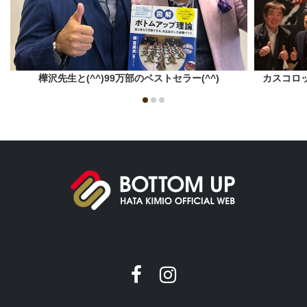
樺沢先生と(^^)99万部のベストセラー(^^)
カスコロ