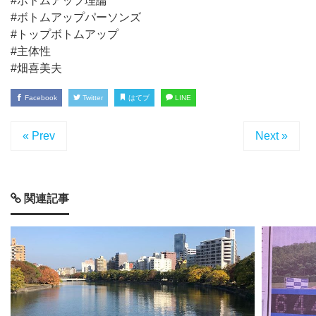
#ボトムアップ理論
#ボトムアップパーソンズ
#トップボトムアップ
#主体性
#畑喜美夫
Facebook
Twitter
はてブ
LINE
« Prev
Next »
関連記事