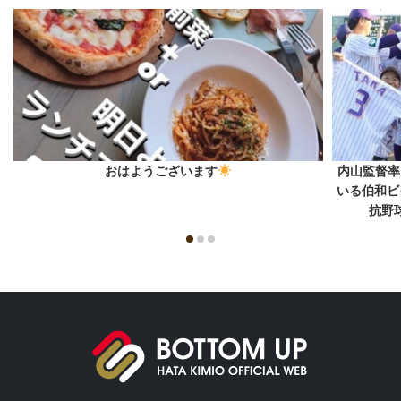
おはようございます
内山監督率
いる伯和ビ
抗野