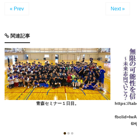
« Prev
Next »
関連記事
青森セミナー１日目。
https://ta
fbclid=I
6H