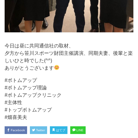
今日は昼に共同通信社の取材、
夕方から笹川スポーツ財団主催講演、同期夫妻、後輩と楽
しいひと時でした(^^)
ありがとうございます
#ボトムアップ
#ボトムアップ理論
#ボトムアップクリニック
#主体性
#トップボトムアップ
#畑喜美夫
Facebook
Twitter
はてブ
LINE