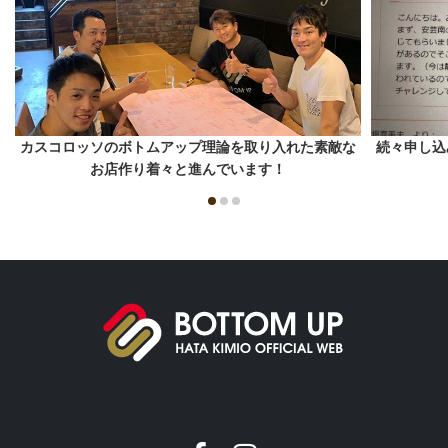
カスコロッソのボトムアップ理論を取り入れた素敵な
続々申し込
お店作り着々と進んでいます！