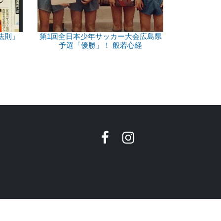
法則」
第1回全日本少年サッカー大会広島県
予選「優勝」！ 般若心経