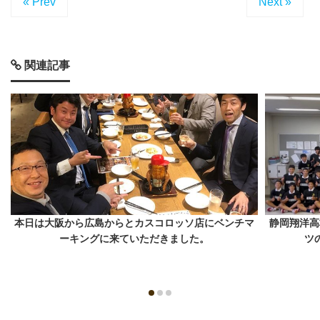
« Prev
Next »
関連記事
本日は大阪から広島からとカスコロッソ店にベンチマ
静岡翔洋高
ーキングに来ていただきました。
ツ