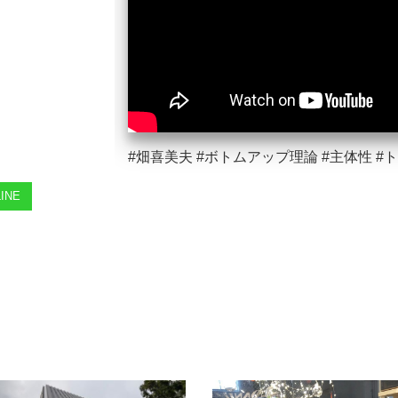
#畑喜美夫 #ボトムアップ理論 #主体性 
INE