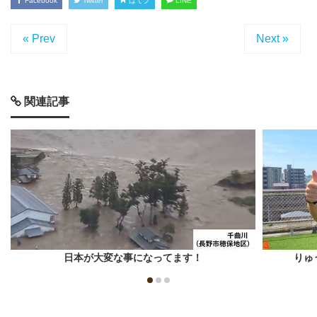
Facebook
Twitter
はてブ
LINE
« Prev
Next »
関連記事
日本が大変な事になってます！
りゅ