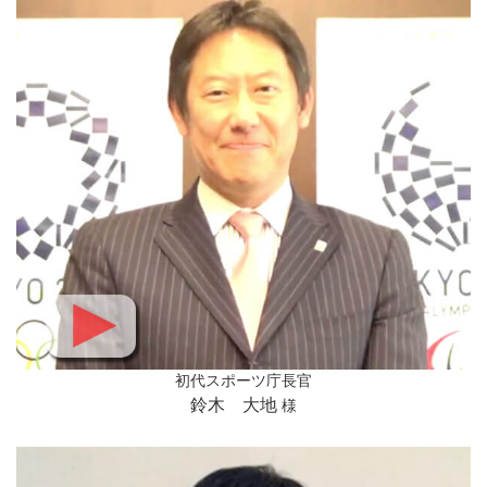
初代スポーツ庁長官
鈴木 大地
様