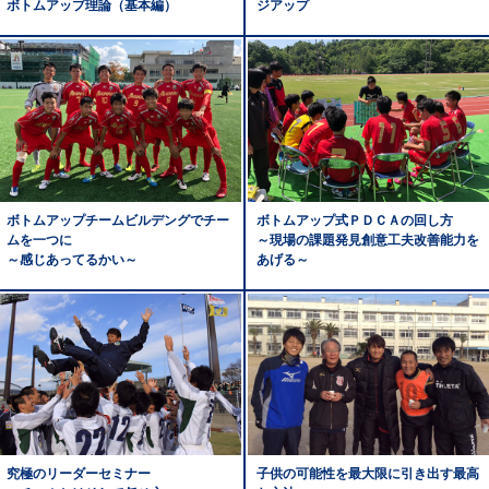
ボトムアップ理論（基本編）
ジアップ
ボトムアップチームビルデングでチー
ボトムアップ式ＰＤＣＡの回し方
ムを一つに
～現場の課題発見創意工夫改善能力を
～感じあってるかい～
あげる～
究極のリーダーセミナー
子供の可能性を最大限に引き出す最高