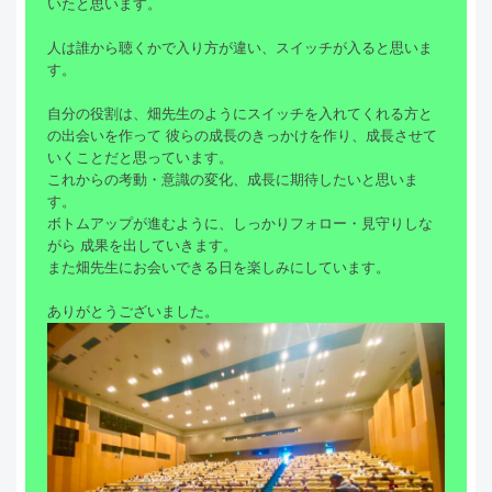
いたと思います。
人は誰から聴くかで入り方が違い、スイッチが入ると思いま
す。
自分の役割は、畑先生のようにスイッチを入れてくれる方と
の出会いを作って 彼らの成長のきっかけを作り、成長させて
いくことだと思っています。
これからの考動・意識の変化、成長に期待したいと思いま
す。
ボトムアップが進むように、しっかりフォロー・見守りしな
がら 成果を出していきます。
また畑先生にお会いできる日を楽しみにしています。
ありがとうございました。