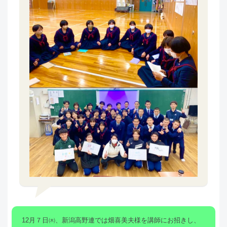
12月７日㈭、新潟高野連では畑喜美夫様を講師にお招きし、