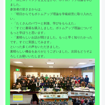
ました。
参加者の皆さまからは、
・「明日からでもボトムアップ理論を学級経営に取り入れた
い」
・「たくさんのパワーと刺激、学びをもらえた」
・「すぐに書籍を購入しました。ボトムアップ理論について
もっと学ぼうと思います」
・「素晴らしいお話が聞けました。もっと早く知りたかった
です。すぐに実践してみます」
といった多くの声をいただきました。
素晴らしい機会をありがとうございました。次回もどうぞよ
ろしくお願いいたします。