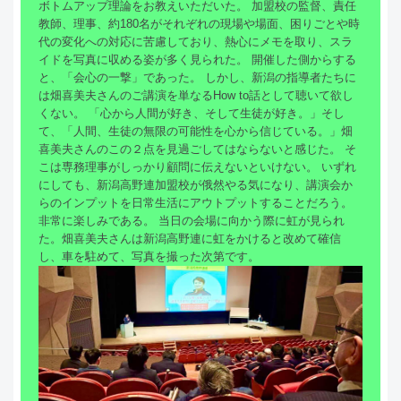
ボトムアップ理論をお教えいただいた。 加盟校の監督、責任
教師、理事、約180名がそれぞれの現場や場面、困りごとや時
代の変化への対応に苦慮しており、熱心にメモを取り、スラ
イドを写真に収める姿が多く見られた。 開催した側からする
と、「会心の一撃」であった。 しかし、新潟の指導者たちに
は畑喜美夫さんのご講演を単なるHow to話として聴いて欲し
くない。 「心から人間が好き、そして生徒が好き。」そし
て、「人間、生徒の無限の可能性を心から信じている。」畑
喜美夫さんのこの２点を見過ごしてはならないと感じた。 そ
こは専務理事がしっかり顧問に伝えないといけない。 いずれ
にしても、新潟高野連加盟校が俄然やる気になり、講演会か
らのインプットを日常生活にアウトプットすることだろう。
非常に楽しみである。 当日の会場に向かう際に虹が見られ
た。畑喜美夫さんは新潟高野連に虹をかけると改めて確信
し、車を駐めて、写真を撮った次第です。