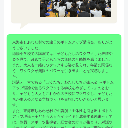
東海市しあわせ村での連日のボトムアップ講演会、ありがと
うございました。
緑陽小学校での講演では、子どもたちのワクワクした表情や
姿を見て、改めて子どもたちの無限の可能性を感じました。
また、大人も一緒にワクワクする姿が見られ、年齢に関係な
く、ワクワクが無限のパワーを引き出すことを実感しまし
た。
講演テーマである「ぼくたち、わたしたちが主人公 ～ボトム
アップ理論で創るワクワクする学校をめざして～」のとお
り、子どもも大人もこれからの学校にワクワクし、子どもた
ちが主人公となる学校づくりを目指していきたいと思いま
す。
また、東海市しあわせ村での講演「主体性を引き出すボトム
アップ理論～子どもも大人もイキイキと成長する未来～」で
は、教員、スポーツ指導者、経営者の方々が集まり、対話や
チームビルディングを交えながら、ボトムアップ理論を学び