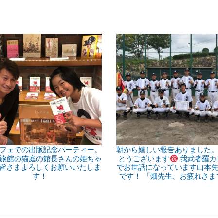
フェでの出版記念パーティー。
朝から嬉しい報告ありました
旅館の猫庭の館長さんの姫ちゃ
とうございます
我武者羅カ
^) 皆さまよろしくお願いいたしま
でお世話になっています山本
す！
です！ 「畑先生、お疲れさま