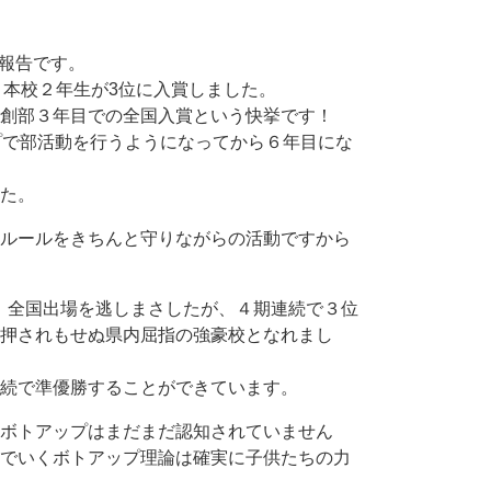
の報告です。
、本校２年生が3位に入賞しました。
創部３年目での全国入賞という快挙です！
プで部活動を行うようになってから６年目にな
た。
ルールをきちんと守りながらの活動ですから
し、全国出場を逃しまさしたが、４期連続で３位
押されもせぬ県内屈指の強豪校となれまし
続で準優勝することができています。
ボトアップはまだまだ認知されていません
でいくボトアップ理論は確実に子供たちの力