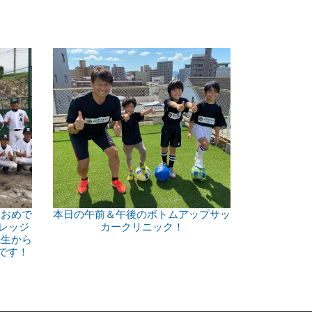
。おめで
本日の午前＆午後のボトムアップサッ
レッジ
カークリニック！
先生から
です！