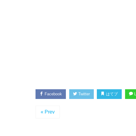
Facebook
Twitter
はてブ
L
« Prev