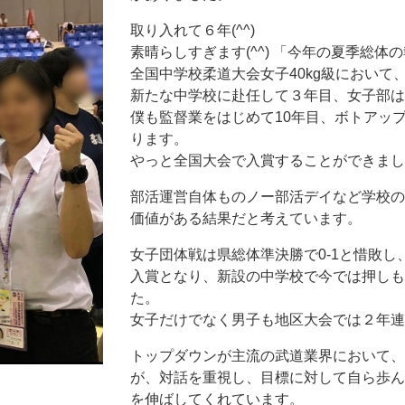
取り入れて６年(^^)
素晴らしすぎます(^^) 「今年の夏季総体
全国中学校柔道大会女子40kg級において
新たな中学校に赴任して３年目、女子部は
僕も監督業をはじめて10年目、ボトアッ
ります。
やっと全国大会で入賞することができまし
部活運営自体ものノー部活デイなど学校の
価値がある結果だと考えています。
女子団体戦は県総体準決勝で0-1と惜敗
入賞となり、新設の中学校で今では押しも
た。
女子だけでなく男子も地区大会では２年連
トップダウンが主流の武道業界において、
が、対話を重視し、目標に対して自ら歩ん
を伸ばしてくれています。