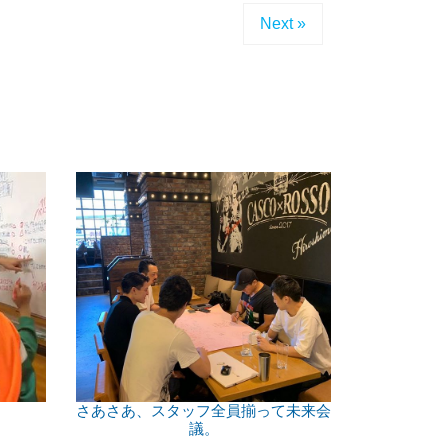
Next »
さあさあ、スタッフ全員揃って未来会
議。