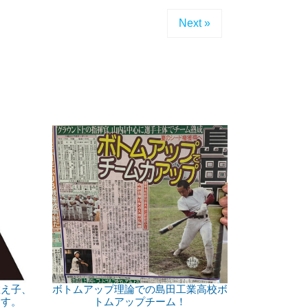
Next »
教え子、
ボトムアップ理論での島田工業高校ボ
ます。
トムアップチーム！