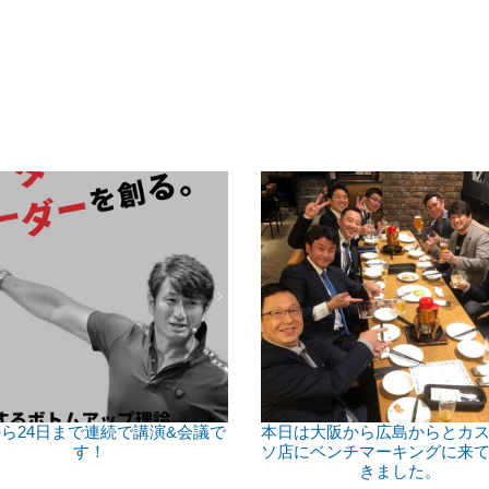
ら24日まで連続で講演&会議で
本日は大阪から広島からとカ
す！
ソ店にベンチマーキングに来
きました。