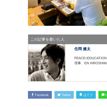
この記事を書いた人
住岡 健太
PEACE×EDUCA
理事、EN HIROSH
Facebook
Twitter
はてブ
L