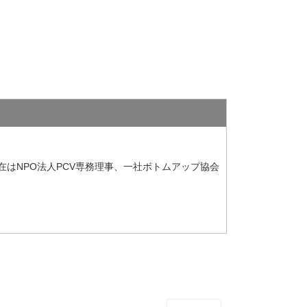
。現在はNPO法人PCV専務理事、一社ボトムアップ協会