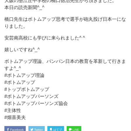
大阪の墨江丘中学校の橋口徳治先生から頂きました。
本日の読売新聞^_^
橋口先生はボトムアップ思考で選手が砲丸投げ日本一にな
りました。
安芸南高校にも学びに来られました^ ^
嬉しいですね^_^
ボトムアップ理論、バンバン日本の教育を革新して行きま
すよ^_^
#ボトムアップ理論
#ボトムアップ
#トップボトムアップ
#ボトムアップパーソンズ
#ボトムアップパーソンズ協会
#主体性
#畑喜美夫
Facebook
Twitter
はてブ
LINE