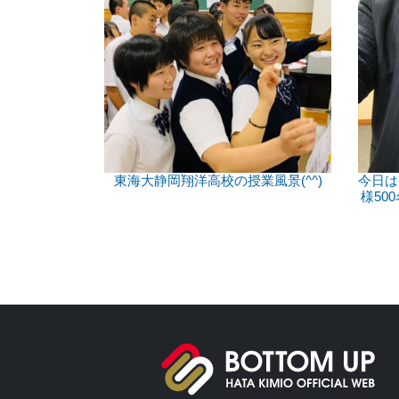
東海大静岡翔洋高校の授業風景(^^)
今日は
様50