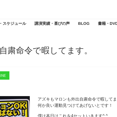
・スケジュール
講演実績・喜びの声
BLOG
書籍・DV
自粛命令で暇してます。
INE
アズキもマロンも外出自粛命令で暇してま
何か良い運動見つけてあげないとです！
僕は本日はこれを4セットいきます^ ^