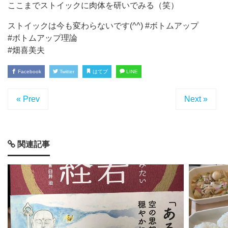
ここまでストイックに肉体を研いでみる（笑）
ストイックは今も変わらないです(^^) #ボトムアップ
#ボトムアップ理論
#畑喜美夫
Facebook
Twitter
はてブ
LINE
« Prev
Next »
関連記事