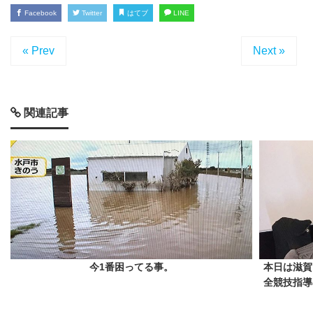
Facebook
Twitter
はてブ
LINE
« Prev
Next »
関連記事
今1番困ってる事。
本日は滋賀
全競技指導