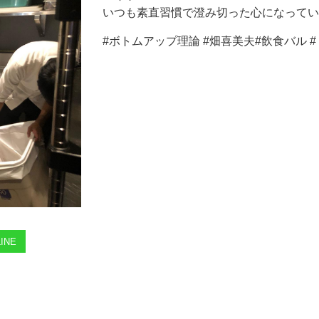
いつも素直習慣で澄み切った心になってい
#ボトムアップ理論 #畑喜美夫#飲食バル 
INE