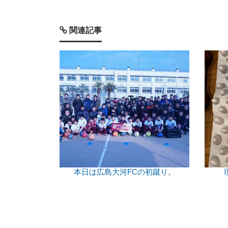
関連記事
本日は広島大河FCの初蹴り。