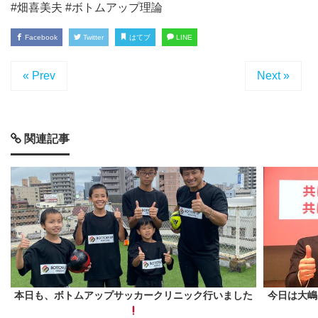
#畑喜美夫 #ボトムアップ理論
Facebook
Twitter
はてブ
LINE
« Prev
Next »
関連記事
本日も、ボトムアップサッカークリニック行いました
今日は大嶋