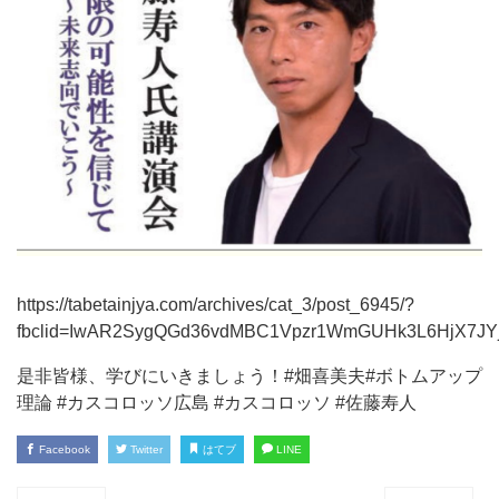
https://tabetainjya.com/archives/cat_3/post_6945/?
fbclid=IwAR2SygQGd36vdMBC1Vpzr1WmGUHk3L6HjX7JYj
是非皆様、学びにいきましょう！#畑喜美夫#ボトムアップ
理論 #カスコロッソ広島 #カスコロッソ #佐藤寿人
Facebook
Twitter
はてブ
LINE