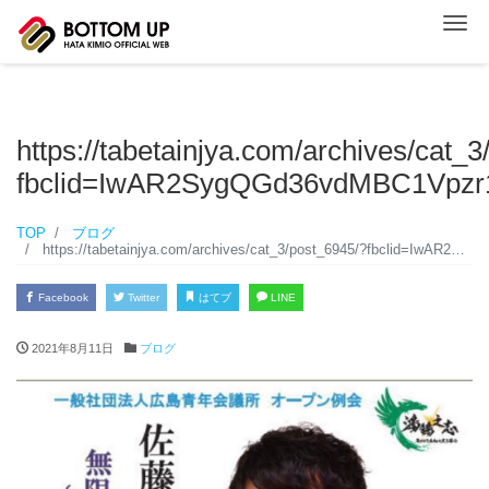
ナ
https://tabetainjya.com/archives/cat_
fbclid=IwAR2SygQGd36vdMBC1Vpz
TOP
ブログ
https://tabetainjya.com/archives/cat_3/post_6945/?fbclid=IwAR2SygQGd36vdMBC1Vpzr1WmGUHk3L6HjX7JYjdUJh1qFye9YbNi63enjC0
Facebook
Twitter
はてブ
LINE
2021年8月11日
ブログ