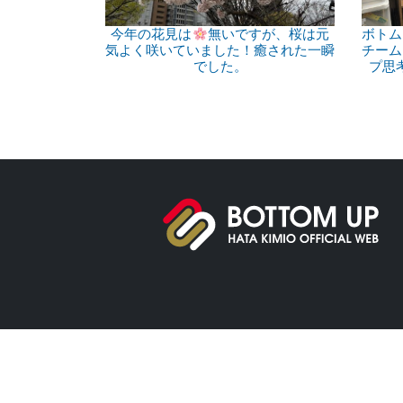
今年の花見は
無いですが、桜は元
ボトム
気よく咲いていました！癒された一瞬
チーム
でした。
プ思