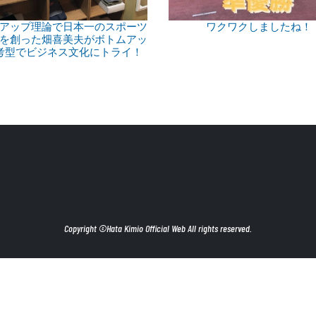
アップ理論で日本一のスポーツ
ワクワクしましたね！
を創った畑喜美夫がボトムアッ
考型でビジネス文化にトライ！
Copyright ©Hata Kimio Official Web All rights reserved.