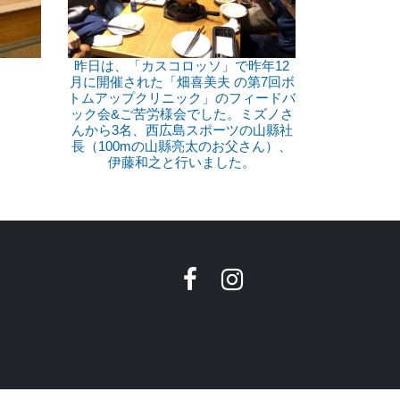
昨日は、「カスコロッソ」で昨年12
月に開催された「畑喜美夫 の第7回ボ
トムアップクリニック」のフィードバ
ック会&ご苦労様会でした。ミズノさ
んから3名、西広島スポーツの山縣社
長（100mの山縣亮太のお父さん）、
伊藤和之と行いました。