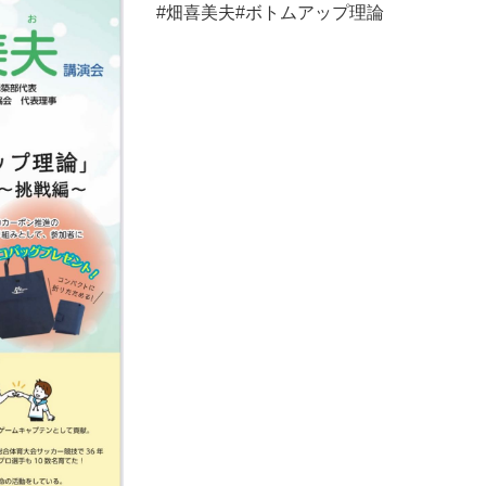
#畑喜美夫#ボトムアップ理論