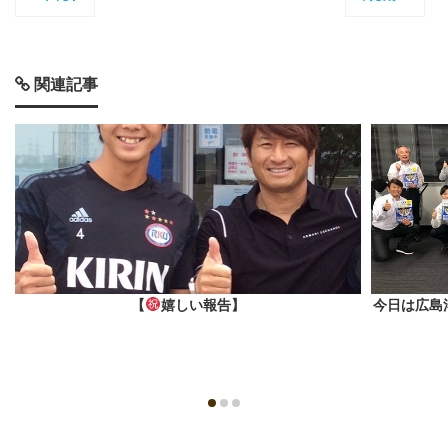
関連記事
【
嬉しい報告】
今日は広島