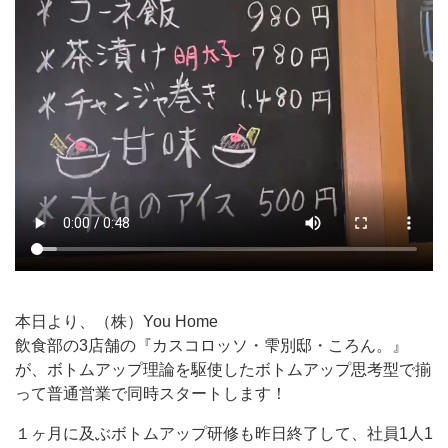
本日より、（株）You Home
飲食部の3店舗の『カスコロッソ・雫別邸・ころん。』
が、ボトムアップ理論を駆使したボトムアップ思考型で揃
って普通営業で同時スタートします！
１ヶ月に及ぶボトムアップ研修も昨日終了して、社員1人1