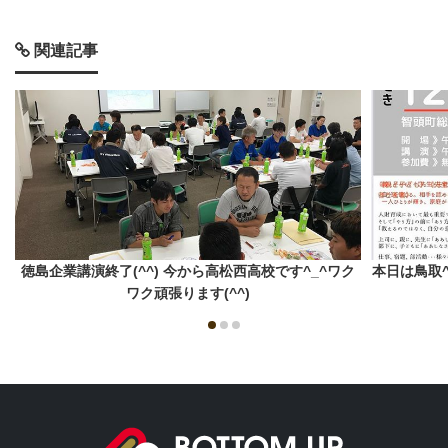
関連記事
徳島企業講演終了(^^) 今から高松西高校です^_^ワク
本日は鳥取
ワク頑張ります(^^)