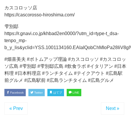
カスコロッソ店
https://cascorosso-hiroshima.com/
雫別邸
https://r.gnavi.co.jp/khbad2en0000/?utm_id=type-t_dsa-
tenpo_mp-
b_y_lis&yclid=YSS.1001134160.EAIaIQobChMIoPa28I
#畑喜美夫 #ボトムアップ理論 #カスコロッソ #カスコロッ
ソ広島 #雫別邸 #雫別邸広島 #飲食ラボ #イタリアン #日本
料理 #日本料理店 #ランチタイム #テイクアウト #広島駅
前グルメ #広島駅前 #広島ランチタイム #広島グルメ
Facebook
Twitter
はてブ
LINE
« Prev
Next »